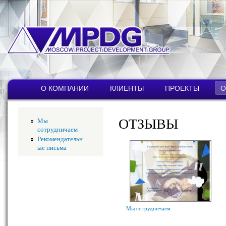
Пер
ос
со
MPDG
Строительная
компания
Главное меню
О КОМПАНИИ
КЛИЕНТЫ
ПРОЕКТЫ
О
ОТЗЫВЫ
Мы
сотрудничаем
Рекомендательн
ые письма
Мы сотрудничаем