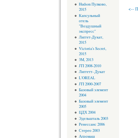
Hudson Пулково,
<-- 
2015
Капсульный
отель
"Воздушный
экспресс"
Лиггет-Дукат,
2015
Victoria's Secret,
2015
3M, 2013
JTI 2008-2010
Лиггетт- Дукат
L'OREAL
JTI 2000-2007
Базовый элемент
2004
Базовый элемент
2005
ЦДХ 2004
Эдельшталь 2003
Ренессанс 2006
Стерео 2003
Агромаш